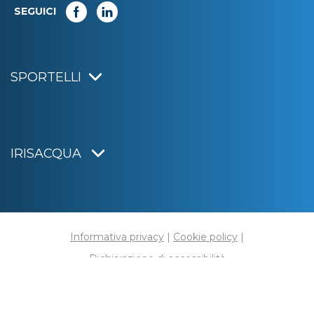
SEGUICI
SPORTELLI
IRISACQUA
Informativa privacy
|
Cookie policy
|
Dichiarazione di accessibilità
Note legali
|
Sitemap
|
Digital agency:
Alea.pro
C.F. e P.IVA 01070220312