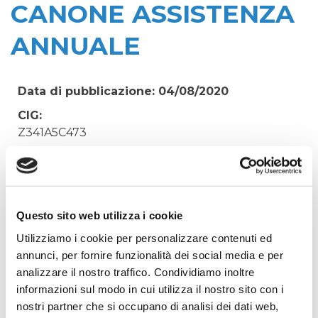
CANONE ASSISTENZA
ANNUALE
Data di pubblicazione: 04/08/2020
CIG:
Z341A5C473
Struttura proponente:
'Irisacqua srl P.I./C.F. 01070220312. - Ufficio
Tecnico
Oggetto:
Questo sito web utilizza i cookie
SISTEMA ELIMINACODE KIOSK HYDRA - LICENZE
Utilizziamo i cookie per personalizzare contenuti ed
- DELIBERA 655 - CANONE ASSISTENZA
annunci, per fornire funzionalità dei social media e per
ANNUALE
analizzare il nostro traffico. Condividiamo inoltre
informazioni sul modo in cui utilizza il nostro sito con i
Elenco operatori invitati:
nostri partner che si occupano di analisi dei dati web,
Codice Fiscale: