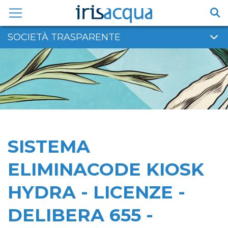
Vai
al
contenuto
SOCIETÀ TRASPARENTE
SISTEMA
ELIMINACODE KIOSK
HYDRA - LICENZE -
DELIBERA 655 -