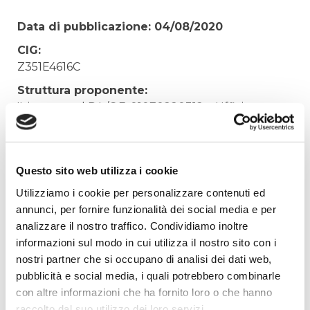
Data di pubblicazione: 04/08/2020
CIG:
Z351E4616C
Struttura proponente:
'Irisacqua srl P.I./C.F. 01070220312. - Ufficio
Tecnico
Oggetto:
RIPRISTINI FINE NOLEGGIO DUCATO EA 866
Questo sito web utilizza i cookie
MG/FIAT PANDA EA 865 MG
Utilizziamo i cookie per personalizzare contenuti ed
Elenco operatori invitati:
annunci, per fornire funzionalità dei social media e per
analizzare il nostro traffico. Condividiamo inoltre
Codice Fiscale:
informazioni sul modo in cui utilizza il nostro sito con i
Procedura di scelta:
nostri partner che si occupano di analisi dei dati web,
Affidamento ai sensi del Regolamento Generale
pubblicità e social media, i quali potrebbero combinarle
Aziendale per Lavori Servizi e Forniture
con altre informazioni che ha fornito loro o che hanno
Aggiudicatario Nome:
raccolto dal suo utilizzo dei loro servizi.