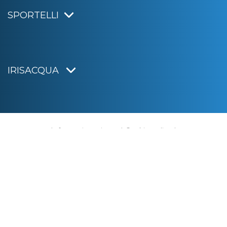
SPORTELLI
IRISACQUA
Informativa privacy
|
Cookie policy
|
Dichiarazione di accessibilità
Note legali
|
Sitemap
|
Digital agency:
Alea.pro
C.F. e P.IVA 01070220312
Capitale Sociale € 20.000.000,00 i.v.
Rag. Imprese di Gorizia n. 01070220312