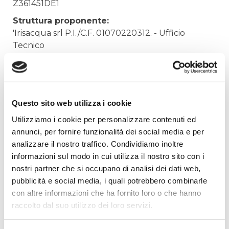
Z361451DE1
Struttura proponente:
'Irisacqua srl P.I./C.F. 01070220312. - Ufficio
Tecnico
Oggetto:
ACQUISTO DISPOSITIVI MEDICI
Elenco operatori invitati:
Questo sito web utilizza i cookie
Codice Fiscale:
Utilizziamo i cookie per personalizzare contenuti ed
Procedura di scelta:
annunci, per fornire funzionalità dei social media e per
Affidamento ai sensi del Regolamento Generale
analizzare il nostro traffico. Condividiamo inoltre
Aziendale per Lavori Servizi e Forniture (art.238,
informazioni sul modo in cui utilizza il nostro sito con i
comma 7 d.lgs. 163/2006)
nostri partner che si occupano di analisi dei dati web,
pubblicità e social media, i quali potrebbero combinarle
Aggiudicatario Nome:
con altre informazioni che ha fornito loro o che hanno
FARMACIA ALL'ANGELO D.RI OLIVETTI S.N.C. -
raccolto dal suo utilizzo dei loro servizi.
cod. fisc. 01070000318
Importo Aggiudicazione: