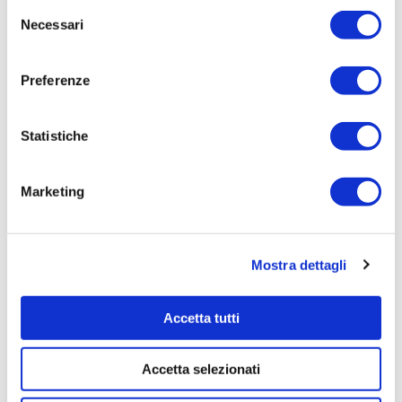
Selezione
144,7100
Necessari
del
Tempi di completamento:
consenso
pronta consegna
Preferenze
Importo Liquidato:
0
Statistiche
Pagina aggiornata il 04/08/2020
Marketing
Mostra dettagli
Accetta tutti
Accetta selezionati