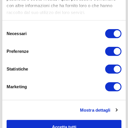
Procedura di scelta:
con altre informazioni che ha fornito loro o che hanno
Affidamento ai sensi del Regolamento Generale
raccolto dal suo utilizzo dei loro servizi.
Aziendale per Lavori Servizi e Forniture
Aggiudicatario Nome:
Selezione
ORDINE DEGLI INGEGNERI DELLA PROVINCIA
Necessari
del
DI UDINE - cod. fisc. 80000170300
consenso
Importo Aggiudicazione:
Preferenze
120,0000
Tempi di completamento:
Statistiche
pronta
Importo Liquidato:
Marketing
0
Pagina aggiornata il 04/08/2020
Mostra dettagli
Accetta tutti