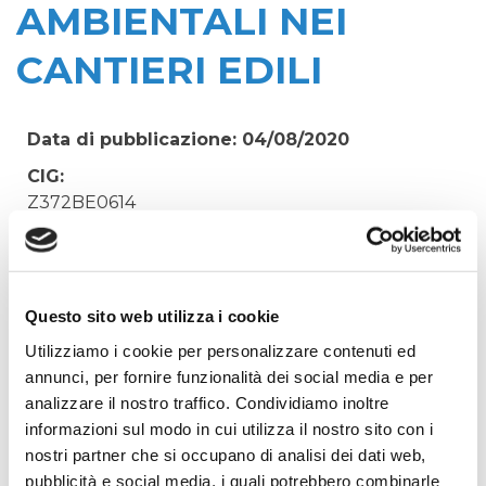
AMBIENTALI NEI
CANTIERI EDILI
Data di pubblicazione: 04/08/2020
CIG:
Z372BE0614
Struttura proponente:
'Irisacqua srl P.I./C.F. 01070220312. - Ufficio
Tecnico
Questo sito web utilizza i cookie
Oggetto:
Utilizziamo i cookie per personalizzare contenuti ed
SEMINARIO - NOE E ARPA FVG - CONTROLLI E
annunci, per fornire funzionalità dei social media e per
VERIFICHE AMBIENTALI NEI CANTIERI EDILI
analizzare il nostro traffico. Condividiamo inoltre
Elenco operatori invitati:
informazioni sul modo in cui utilizza il nostro sito con i
Codice Fiscale:
nostri partner che si occupano di analisi dei dati web,
pubblicità e social media, i quali potrebbero combinarle