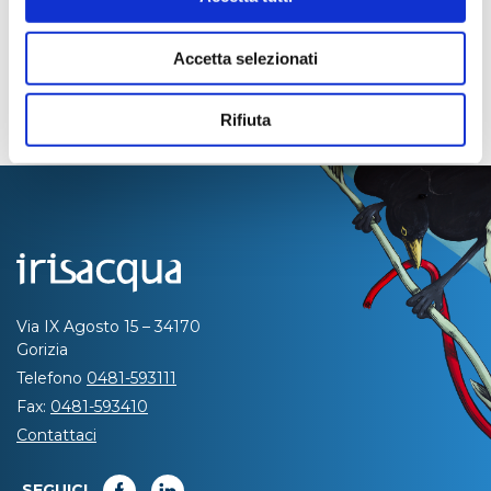
Accetta selezionati
Rifiuta
Via IX Agosto 15 – 34170
Gorizia
Telefono
0481-593111
Fax:
0481-593410
Contattaci
SEGUICI