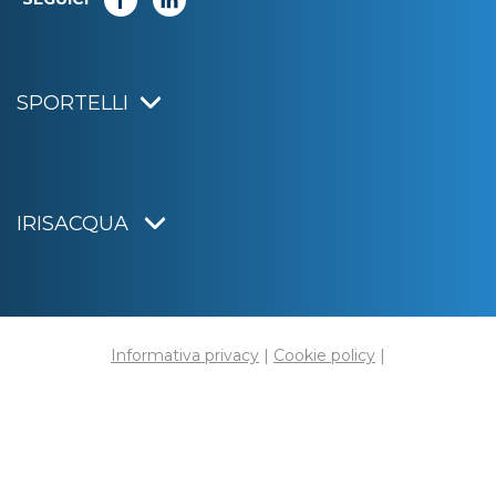
SPORTELLI
IRISACQUA
Informativa privacy
|
Cookie policy
|
Dichiarazione di accessibilità
Note legali
|
Sitemap
|
Digital agency:
Alea.pro
C.F. e P.IVA 01070220312
Capitale Sociale € 20.000.000,00 i.v.