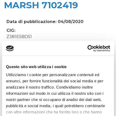
MARSH 7102419
Data di pubblicazione: 04/08/2020
CIG:
Z381E5BD51
Struttura proponente:
'Irisacqua srl P.I./C.F. 01070220312. - Ufficio
Tecnico
Oggetto:
Questo sito web utilizza i cookie
FIDEJUSSIONE COFACE N. 2157309 - COMUNE DI
Utilizziamo i cookie per personalizzare contenuti ed
VILLESSE (LAVORI 2017) - MARSH 7102419
annunci, per fornire funzionalità dei social media e per
analizzare il nostro traffico. Condividiamo inoltre
Elenco operatori invitati:
informazioni sul modo in cui utilizza il nostro sito con i
Codice Fiscale:
nostri partner che si occupano di analisi dei dati web,
Procedura di scelta:
pubblicità e social media, i quali potrebbero combinarle
Affidamento ai sensi del Regolamento Generale
con altre informazioni che ha fornito loro o che hanno