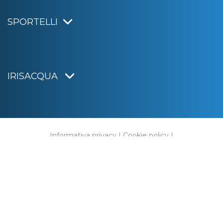
SPORTELLI
IRISACQUA
Informativa privacy
|
Cookie policy
|
Dichiarazione di accessibilità
Note legali
|
Sitemap
|
Digital agency:
Alea.pro
C.F. e P.IVA 01070220312
Capitale Sociale € 20.000.000,00 i.v.
Rag. Imprese di Gorizia n. 01070220312