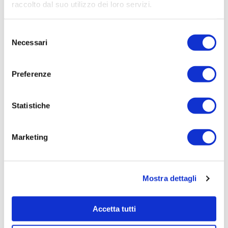
Aziendale per Lavori Servizi e Forniture
raccolto dal suo utilizzo dei loro servizi.
Aggiudicatario Nome:
Selezione
- cod. fisc.
Necessari
del
Importo Aggiudicazione:
consenso
100,0000
Preferenze
Tempi di completamento:
pronta
Statistiche
Importo Liquidato:
0
Marketing
Pagina aggiornata il 04/08/2020
Mostra dettagli
Accetta tutti