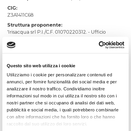
CIG:
Z3A1411C68
Struttura proponente:
'Irisacqua srl P.I./C.F. 01070220312. - Ufficio
Tecnico
Oggetto:
TRASLOCO E NOLEGGIO CARRELLO ELEVATORE
Questo sito web utilizza i cookie
Elenco operatori invitati:
Utilizziamo i cookie per personalizzare contenuti ed
Codice Fiscale:
annunci, per fornire funzionalità dei social media e per
Procedura di scelta:
analizzare il nostro traffico. Condividiamo inoltre
Affidamento ai sensi del Regolamento Generale
informazioni sul modo in cui utilizza il nostro sito con i
Aziendale per Lavori Servizi e Forniture (art.238,
nostri partner che si occupano di analisi dei dati web,
comma 7 d.lgs. 163/2006)
pubblicità e social media, i quali potrebbero combinarle
Aggiudicatario Nome:
con altre informazioni che ha fornito loro o che hanno
SACER ULIANA LUCIANO S.R.L. - cod. fisc.
raccolto dal suo utilizzo dei loro servizi.
01630610309