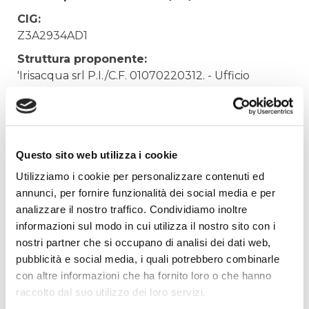
CIG:
Z3A2934AD1
Struttura proponente:
'Irisacqua srl P.I./C.F. 01070220312. - Ufficio
Tecnico
Oggetto:
LICENZE MICROSOFT EXCHANGEONLINE
PROTECTION
Questo sito web utilizza i cookie
Elenco operatori invitati:
Utilizziamo i cookie per personalizzare contenuti ed
annunci, per fornire funzionalità dei social media e per
Codice Fiscale:
analizzare il nostro traffico. Condividiamo inoltre
Procedura di scelta:
informazioni sul modo in cui utilizza il nostro sito con i
Affidamento ai sensi del Regolamento Generale
nostri partner che si occupano di analisi dei dati web,
Aziendale per Lavori Servizi e Forniture
pubblicità e social media, i quali potrebbero combinarle
Aggiudicatario Nome:
con altre informazioni che ha fornito loro o che hanno
MICROSYS INFORMATICA SRL - cod. fisc.
raccolto dal suo utilizzo dei loro servizi.
00481900314