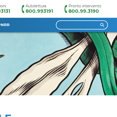
ioni
Autolettura
Pronto intervento
3131
800.993191
800.99.3190
Ricerca
PNRR
per: