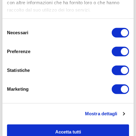
Aziendale per Lavori Servizi e Forniture (art.238,
con altre informazioni che ha fornito loro o che hanno
comma 7 d.lgs. 163/2006)
raccolto dal suo utilizzo dei loro servizi.
Aggiudicatario Nome:
Selezione
CALCINA INIZIATIVE AMBIENTALI S.R.L. - cod. fisc.
Necessari
del
00855090320
consenso
Importo Aggiudicazione:
Preferenze
3016,3000
Tempi di completamento:
pronta
Statistiche
Importo Liquidato:
0
Marketing
Pagina aggiornata il 04/08/2020
Mostra dettagli
Accetta tutti