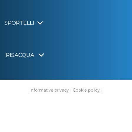
SPORTELLI
IRISACQUA
Informativa privacy
|
Cookie policy
|
Dichiarazione di accessibilità
Note legali
|
Sitemap
|
Digital agency:
Alea.pro
C.F. e P.IVA 01070220312
Capitale Sociale € 20.000.000,00 i.v.