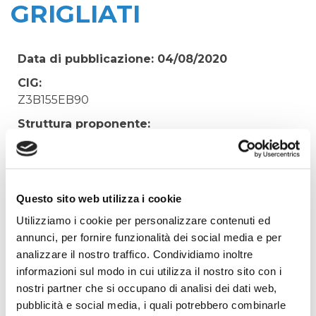
GRIGLIATI
Data di pubblicazione: 04/08/2020
CIG:
Z3B155EB90
Struttura proponente:
'Irisacqua srl P.I./C.F. 01070220312. - Ufficio
Tecnico
Oggetto:
SERVIZIO DI RACCOLTA, TRASPORTO E
Questo sito web utilizza i cookie
SMALTIMENTO GRIGLIATI
Utilizziamo i cookie per personalizzare contenuti ed
annunci, per fornire funzionalità dei social media e per
Elenco operatori invitati:
analizzare il nostro traffico. Condividiamo inoltre
Codice Fiscale:
informazioni sul modo in cui utilizza il nostro sito con i
Procedura di scelta:
nostri partner che si occupano di analisi dei dati web,
Affidamento ai sensi del Regolamento Generale
pubblicità e social media, i quali potrebbero combinarle