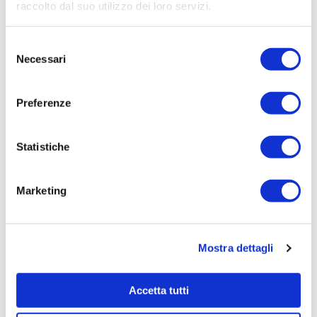
raccolto dal suo utilizzo dei loro servizi.
Aggiudicatario Nome:
RICCARDO CATTARINI AVVOCATO - cod. fisc.
Selezione
CTTRCR53H17L424D
Necessari
del
Importo Aggiudicazione:
consenso
7.870,16
Preferenze
Tempi di completamento:
pronta
Statistiche
Importo Liquidato:
0
Marketing
Pagina aggiornata il 27/11/2020
Mostra dettagli
Accetta tutti