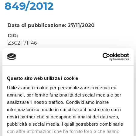
849/2012
Data di pubblicazione: 27/11/2020
CIG:
Z3C2F71F46
Struttura proponente:
'Irisacqua srl P.I./C.F. 01070220312. -
Oggetto:
PARCELLA N. 162/2020 AVV. CATTARINI -
Questo sito web utilizza i cookie
PROCEDIMENTO PENALE RGNR 849/2012
Utilizziamo i cookie per personalizzare contenuti ed
annunci, per fornire funzionalità dei social media e per
Elenco operatori invitati:
analizzare il nostro traffico. Condividiamo inoltre
Codice Fiscale:
informazioni sul modo in cui utilizza il nostro sito con i
Procedura di scelta:
nostri partner che si occupano di analisi dei dati web,
Affidamento ai sensi del Regolamento Generale
pubblicità e social media, i quali potrebbero combinarle
Aziendale per Lavori Servizi e Forniture
con altre informazioni che ha fornito loro o che hanno