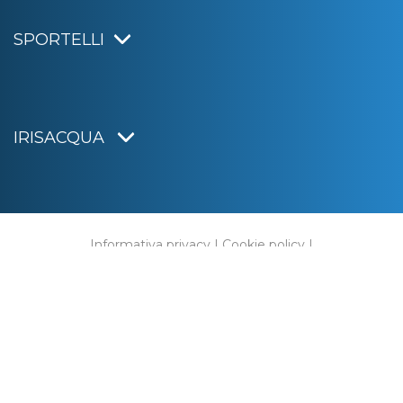
SPORTELLI
IRISACQUA
Informativa privacy
|
Cookie policy
|
Dichiarazione di accessibilità
Note legali
|
Sitemap
|
Digital agency:
Alea.pro
C.F. e P.IVA 01070220312
Capitale Sociale € 20.000.000,00 i.v.
Rag. Imprese di Gorizia n. 01070220312