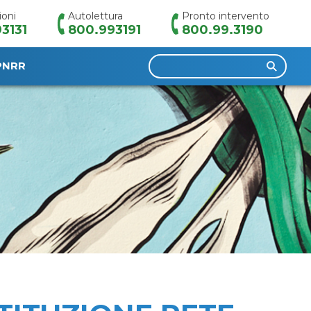
ioni
Autolettura
Pronto intervento
3131
800.993191
800.99.3190
Ricerca
PNRR
per: