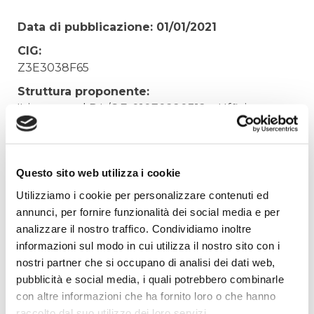
Data di pubblicazione: 01/01/2021
CIG:
Z3E3038F65
Struttura proponente:
'Irisacqua srl P.I./C.F. 01070220312. - Ufficio
Tecnico
Oggetto:
FORNITURA MATERIALE ELETTRICO CONTR.N.
Questo sito web utilizza i cookie
21/21
Utilizziamo i cookie per personalizzare contenuti ed
Elenco operatori invitati:
annunci, per fornire funzionalità dei social media e per
analizzare il nostro traffico. Condividiamo inoltre
Codice Fiscale:
informazioni sul modo in cui utilizza il nostro sito con i
Procedura di scelta:
nostri partner che si occupano di analisi dei dati web,
Affidamento ai sensi del Regolamento Generale
pubblicità e social media, i quali potrebbero combinarle
Aziendale per Lavori Servizi e Forniture
con altre informazioni che ha fornito loro o che hanno
Aggiudicatario Nome:
raccolto dal suo utilizzo dei loro servizi.