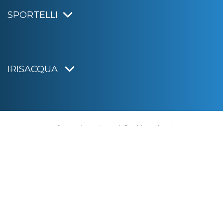
SPORTELLI
IRISACQUA
Informativa privacy
|
Cookie policy
|
Dichiarazione di accessibilità
Note legali
|
Sitemap
|
Digital agency:
Alea.pro
C.F. e P.IVA 01070220312
Capitale Sociale € 20.000.000,00 i.v.
Rag. Imprese di Gorizia n. 01070220312