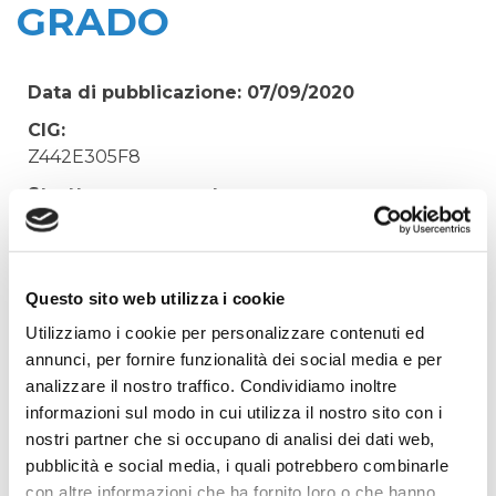
GRADO
Data di pubblicazione: 07/09/2020
CIG:
Z442E305F8
Struttura proponente:
'Irisacqua srl P.I./C.F. 01070220312. - Ufficio
Tecnico
Oggetto:
Questo sito web utilizza i cookie
SOSTITUZIONE INVERTER CENTRIFUGA
Utilizziamo i cookie per personalizzare contenuti ed
DEPURATORE DI GRADO
annunci, per fornire funzionalità dei social media e per
Elenco operatori invitati:
analizzare il nostro traffico. Condividiamo inoltre
informazioni sul modo in cui utilizza il nostro sito con i
Codice Fiscale:
nostri partner che si occupano di analisi dei dati web,
Procedura di scelta:
pubblicità e social media, i quali potrebbero combinarle
Affidamento ai sensi del Regolamento Generale
con altre informazioni che ha fornito loro o che hanno