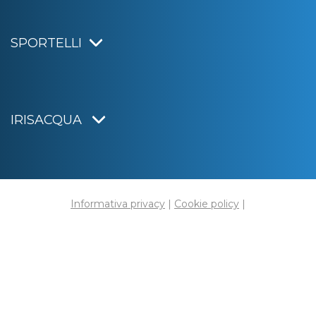
SPORTELLI
IRISACQUA
Informativa privacy
|
Cookie policy
|
Dichiarazione di accessibilità
Note legali
|
Sitemap
|
Digital agency:
Alea.pro
C.F. e P.IVA 01070220312
Capitale Sociale € 20.000.000,00 i.v.
Rag. Imprese di Gorizia n. 01070220312