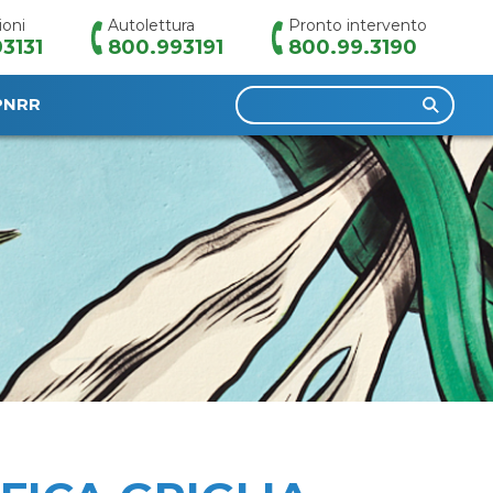
ioni
Autolettura
Pronto intervento
3131
800.993191
800.99.3190
Ricerca
PNRR
per: