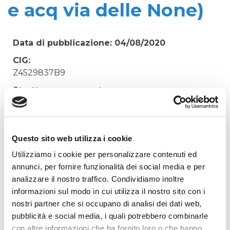
e acq via delle None)
Data di pubblicazione: 04/08/2020
CIG:
Z4529837B9
Struttura proponente:
'Irisacqua srl P.I./C.F. 01070220312. - Ufficio
Tecnico
Oggetto:
Questo sito web utilizza i cookie
REDAZIONE N�2 PRATICHE PREVENZIONE
Utilizziamo i cookie per personalizzare contenuti ed
INCENDI (soll San Polo e acq via delle None)
annunci, per fornire funzionalità dei social media e per
Elenco operatori invitati:
analizzare il nostro traffico. Condividiamo inoltre
informazioni sul modo in cui utilizza il nostro sito con i
Codice Fiscale:
nostri partner che si occupano di analisi dei dati web,
Procedura di scelta:
pubblicità e social media, i quali potrebbero combinarle
Affidamento ai sensi del Regolamento Generale
con altre informazioni che ha fornito loro o che hanno