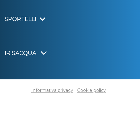
SPORTELLI
IRISACQUA
Informativa privacy
|
Cookie policy
|
Dichiarazione di accessibilità
Note legali
|
Sitemap
|
Digital agency:
Alea.pro
C.F. e P.IVA 01070220312
Capitale Sociale € 20.000.000,00 i.v.
Rag. Imprese di Gorizia n. 01070220312