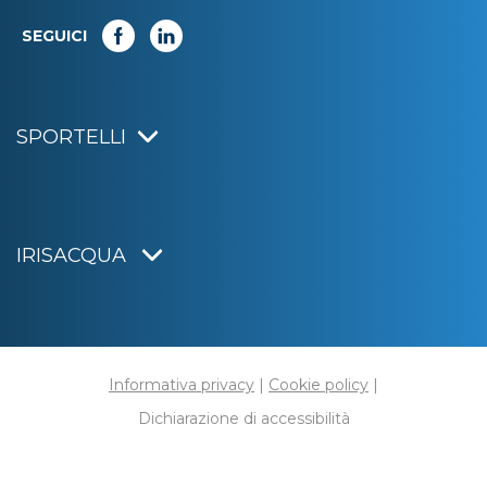
SEGUICI
SPORTELLI
IRISACQUA
Informativa privacy
|
Cookie policy
|
Dichiarazione di accessibilità
Note legali
|
Sitemap
|
Digital agency:
Alea.pro
C.F. e P.IVA 01070220312