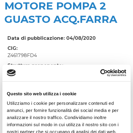
MOTORE POMPA 2
GUASTO ACQ.FARRA
Data di pubblicazione: 04/08/2020
CIG:
Z461798FD4
Struttura proponente:
'Irisacqua srl P.I./C.F. 01070220312. - Ufficio
Tecnico
Oggetto:
Questo sito web utilizza i cookie
ACQUISTO MOTORE ELETTRICO ALTA
Utilizziamo i cookie per personalizzare contenuti ed
EFFICIENZA PER SOSTITUZIONE MOTORE
annunci, per fornire funzionalità dei social media e per
POMPA 2 GUASTO ACQ.FARRA
analizzare il nostro traffico. Condividiamo inoltre
Elenco operatori invitati:
informazioni sul modo in cui utilizza il nostro sito con i
Codice Fiscale:
nostri partner che si occupano di analisi dei dati web,