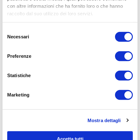
con altre informazioni che ha fornito loro o che hanno
Procedura di scelta:
raccolto dal suo utilizzo dei loro servizi.
Affidamento ai sensi del Regolamento Generale
Aziendale per Lavori Servizi e Forniture
Selezione
Aggiudicatario Nome:
Necessari
del
ENEL ENERGIA S.P.A. - cod. fisc. 06655971007
consenso
Importo Aggiudicazione:
Preferenze
332,77
Tempi di completamento:
Statistiche
pronta
Importo Liquidato:
Marketing
0
Pagina aggiornata il 23/06/2020
Mostra dettagli
Accetta tutti