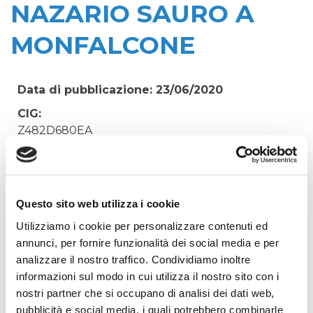
NAZARIO SAURO A
MONFALCONE
Data di pubblicazione: 23/06/2020
CIG:
Z482D680EA
Struttura proponente:
'Irisacqua srl P.I./C.F. 01070220312. - Ufficio
Tecnico
Questo sito web utilizza i cookie
Oggetto:
Utilizziamo i cookie per personalizzare contenuti ed
FORNITURA ELETTRICA TELECONTROLLO
annunci, per fornire funzionalità dei social media e per
SFIORATORE P.LE NAZARIO SAURO A
analizzare il nostro traffico. Condividiamo inoltre
MONFALCONE
informazioni sul modo in cui utilizza il nostro sito con i
Elenco operatori invitati:
nostri partner che si occupano di analisi dei dati web,
Codice Fiscale:
pubblicità e social media, i quali potrebbero combinarle