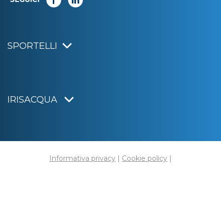
SPORTELLI
IRISACQUA
Informativa privacy
|
Cookie policy
|
Dichiarazione di accessibilità
Note legali
|
Sitemap
|
Digital agency:
Alea.pro
C.F. e P.IVA 01070220312
Capitale Sociale € 20.000.000,00 i.v.