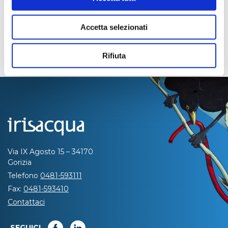
Accetta selezionati
Rifiuta
Via IX Agosto 15 – 34170
Gorizia
Telefono
0481-593111
Fax:
0481-593410
Contattaci
SEGUICI