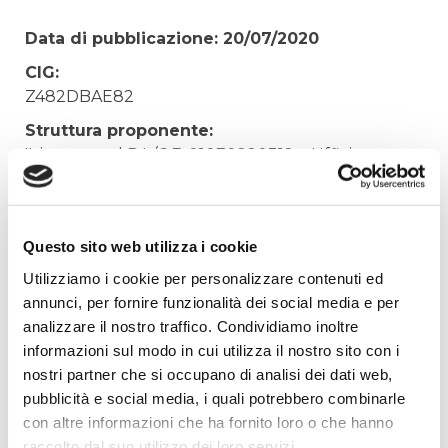
Data di pubblicazione: 20/07/2020
CIG:
Z482DBAE82
Struttura proponente:
'Irisacqua srl P.I./C.F. 01070220312. - Ufficio
Tecnico
Oggetto:
FORMAZIONE INDIVIDUALE APPRENDISTATO
Questo sito web utilizza i cookie
SIG. RIZ LUCA
Utilizziamo i cookie per personalizzare contenuti ed
Elenco operatori invitati:
annunci, per fornire funzionalità dei social media e per
analizzare il nostro traffico. Condividiamo inoltre
Codice Fiscale:
informazioni sul modo in cui utilizza il nostro sito con i
Procedura di scelta:
nostri partner che si occupano di analisi dei dati web,
Affidamento ai sensi del Regolamento Generale
pubblicità e social media, i quali potrebbero combinarle
Aziendale per Lavori Servizi e Forniture
con altre informazioni che ha fornito loro o che hanno
Aggiudicatario Nome:
raccolto dal suo utilizzo dei loro servizi.