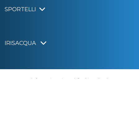
SPORTELLI
IRISACQUA
Informativa privacy
|
Cookie policy
|
Dichiarazione di accessibilità
Note legali
|
Sitemap
|
Digital agency:
Alea.pro
C.F. e P.IVA 01070220312
Capitale Sociale € 20.000.000,00 i.v.
Rag. Imprese di Gorizia n. 01070220312