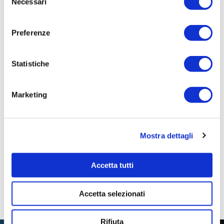
Necessari
del
PRONTA
consenso
Importo Liquidato:
Preferenze
0
Statistiche
Pagina aggiornata il 27/12/2021
Marketing
Mostra dettagli
Accetta tutti
Accetta selezionati
Rifiuta