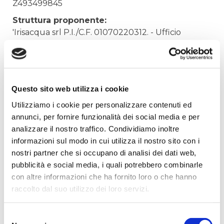
Z493499845
Struttura proponente:
'Irisacqua srl P.I./C.F. 01070220312. - Ufficio
Tecnico
Oggetto:
Acquisto cartelli sicurezza anno 2022
Questo sito web utilizza i cookie
Elenco operatori invitati:
Utilizziamo i cookie per personalizzare contenuti ed
Codice Fiscale:
annunci, per fornire funzionalità dei social media e per
Procedura di scelta:
analizzare il nostro traffico. Condividiamo inoltre
Affidamento ai sensi del Regolamento Generale
informazioni sul modo in cui utilizza il nostro sito con i
Aziendale per Lavori Servizi e Forniture
nostri partner che si occupano di analisi dei dati web,
pubblicità e social media, i quali potrebbero combinarle
Aggiudicatario Nome:
con altre informazioni che ha fornito loro o che hanno
SEIDUESEI SRL - cod. fisc. 02048810309
raccolto dal suo utilizzo dei loro servizi.
Importo Aggiudicazione:
500,00
Selezione
Tempi di completamento: