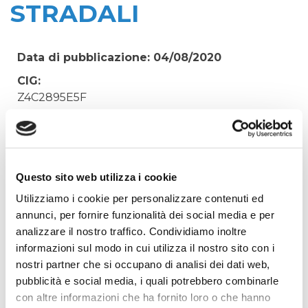
STRADALI
Data di pubblicazione: 04/08/2020
CIG:
Z4C2895E5F
Struttura proponente:
'Irisacqua srl P.I./C.F. 01070220312. - Ufficio
Tecnico
Oggetto:
Questo sito web utilizza i cookie
OPERE DI SCAVO DI TERZI PER MANUTENZIONI
Utilizziamo i cookie per personalizzare contenuti ed
SARACINESCHE STRADALI
annunci, per fornire funzionalità dei social media e per
analizzare il nostro traffico. Condividiamo inoltre
Elenco operatori invitati:
informazioni sul modo in cui utilizza il nostro sito con i
Codice Fiscale:
nostri partner che si occupano di analisi dei dati web,
Procedura di scelta:
pubblicità e social media, i quali potrebbero combinarle
Affidamento ai sensi del Regolamento Generale
con altre informazioni che ha fornito loro o che hanno