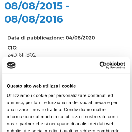
08/08/2015 -
08/08/2016
Data di pubblicazione: 04/08/2020
CIG:
Z4D161FB02
Struttura proponente:
'Irisacqua srl P.I./C.F. 01070220312. - Ufficio
Tecnico
Questo sito web utilizza i cookie
Oggetto:
Utilizziamo i cookie per personalizzare contenuti ed
120-POLIZZA FIDEJUSSORIA COFACE N. 2053415
annunci, per fornire funzionalità dei social media e per
FVG Strade - periodo 08/08/2015 - 08/08/2016
analizzare il nostro traffico. Condividiamo inoltre
Elenco operatori invitati:
informazioni sul modo in cui utilizza il nostro sito con i
Codice Fiscale:
nostri partner che si occupano di analisi dei dati web,
pubblicità e social media, i quali potrebbero combinarle