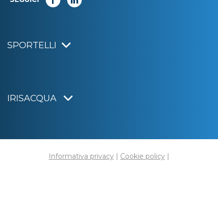
SPORTELLI
IRISACQUA
Informativa privacy
|
Cookie policy
|
Dichiarazione di accessibilità
Note legali
|
Sitemap
|
Digital agency:
Alea.pro
C.F. e P.IVA 01070220312
Capitale Sociale € 20.000.000,00 i.v.