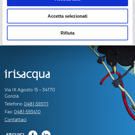
Accetta selezionati
Rifiuta
Via IX Agosto 15 – 34170
Gorizia
Telefono
0481-593111
Fax:
0481-593410
Contattaci
SEGUICI