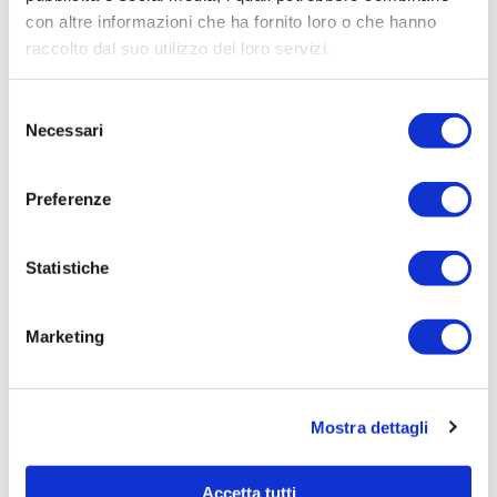
Procedura di scelta:
con altre informazioni che ha fornito loro o che hanno
Affidamento ai sensi del Regolamento Generale
raccolto dal suo utilizzo dei loro servizi.
Aziendale per Lavori Servizi e Forniture (art.238,
comma 7 d.lgs. 163/2006)
Selezione
Aggiudicatario Nome:
Necessari
del
- cod. fisc.
consenso
Importo Aggiudicazione:
Preferenze
100,0000
Tempi di completamento:
Statistiche
pronta
Importo Liquidato:
Marketing
0
Pagina aggiornata il 04/08/2020
Mostra dettagli
Accetta tutti