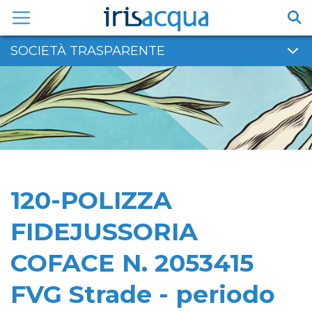
Vai
al
contenuto
SOCIETÀ TRASPARENTE
120-POLIZZA
FIDEJUSSORIA
COFACE N. 2053415
FVG Strade - periodo