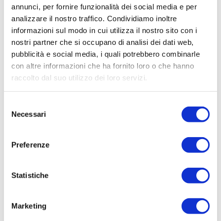
Tecnico
annunci, per fornire funzionalità dei social media e per
Oggetto:
analizzare il nostro traffico. Condividiamo inoltre
CARICO CONTABILE 7493676 POLIZZA 151
informazioni sul modo in cui utilizza il nostro sito con i
FIDEJUSSORIA 2252751 COMUNE DI GORIZIA -
nostri partner che si occupano di analisi dei dati web,
EMESSA IL 16/05/2019 - MASSIMALE GARANTITO
pubblicità e social media, i quali potrebbero combinarle
8.262,00 � 731/19 - PROROGHE ANNUALI -
con altre informazioni che ha fornito loro o che hanno
PERIODO 15/05/2019 - 15/05/2020
raccolto dal suo utilizzo dei loro servizi.
Elenco operatori invitati:
Selezione
Codice Fiscale:
Necessari
del
Procedura di scelta:
consenso
Affidamento ai sensi del Regolamento Generale
Preferenze
Aziendale per Lavori Servizi e Forniture
Aggiudicatario Nome:
Statistiche
- cod. fisc.
Importo Aggiudicazione:
Marketing
100,0000