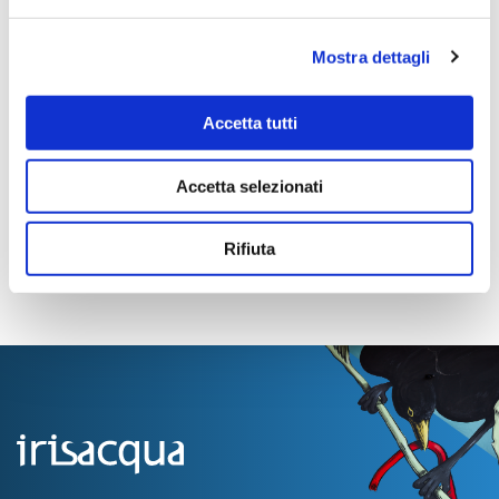
Tempi di completamento:
pronta
Mostra dettagli
Importo Liquidato:
0
Accetta tutti
Pagina aggiornata il 04/08/2020
Accetta selezionati
Rifiuta