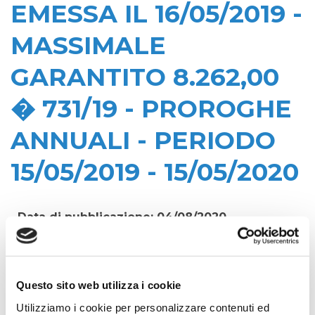
EMESSA IL 16/05/2019 -
MASSIMALE
GARANTITO 8.262,00
� 731/19 - PROROGHE
ANNUALI - PERIODO
15/05/2019 - 15/05/2020
Data di pubblicazione: 04/08/2020
CIG:
Z4D28799AA
Struttura proponente:
Questo sito web utilizza i cookie
'Irisacqua srl P.I./C.F. 01070220312. - Ufficio
Utilizziamo i cookie per personalizzare contenuti ed