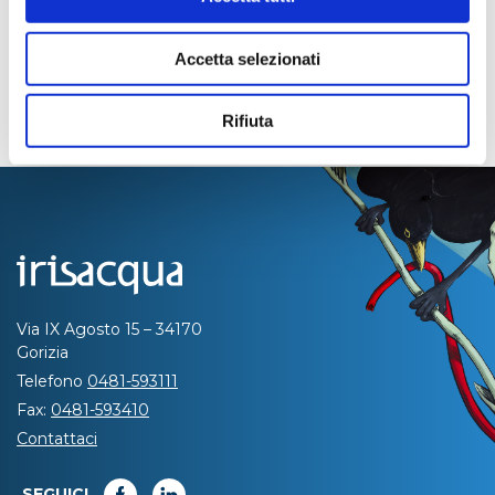
Accetta selezionati
Rifiuta
Via IX Agosto 15 – 34170
Gorizia
Telefono
0481-593111
Fax:
0481-593410
Contattaci
SEGUICI