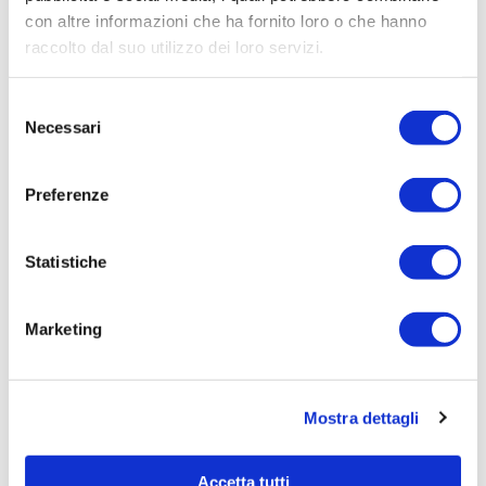
con altre informazioni che ha fornito loro o che hanno
Procedura di scelta:
raccolto dal suo utilizzo dei loro servizi.
Affidamento ai sensi del Regolamento Generale
Aziendale per Lavori Servizi e Forniture
Selezione
Aggiudicatario Nome:
Necessari
del
MINETTI S.P.A. - cod. fisc. 01735880161
consenso
Importo Aggiudicazione:
Preferenze
309,54
Tempi di completamento:
Statistiche
pronta
Importo Liquidato:
Marketing
0
Pagina aggiornata il 25/11/2020
Mostra dettagli
Accetta tutti