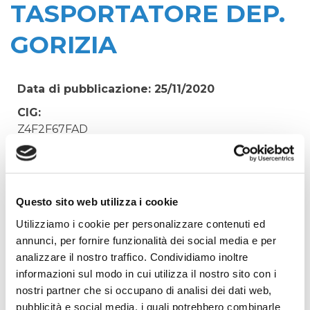
TASPORTATORE DEP.
GORIZIA
Data di pubblicazione: 25/11/2020
CIG:
Z4F2F67FAD
Struttura proponente:
'Irisacqua srl P.I./C.F. 01070220312. - Ufficio
Tecnico
Questo sito web utilizza i cookie
Oggetto:
Utilizziamo i cookie per personalizzare contenuti ed
ACQUISTO URGENTE MOTORE ELETTRICO DI
annunci, per fornire funzionalità dei social media e per
RICAMBIO PER NASTRO TASPORTATORE DEP.
analizzare il nostro traffico. Condividiamo inoltre
GORIZIA
informazioni sul modo in cui utilizza il nostro sito con i
Elenco operatori invitati:
nostri partner che si occupano di analisi dei dati web,
Codice Fiscale:
pubblicità e social media, i quali potrebbero combinarle