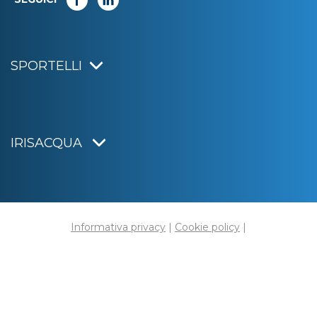
SPORTELLI
IRISACQUA
Informativa privacy
|
Cookie policy
|
Dichiarazione di accessibilità
Note legali
|
Sitemap
|
Digital agency:
Alea.pro
C.F. e P.IVA 01070220312
Capitale Sociale € 20.000.000,00 i.v.