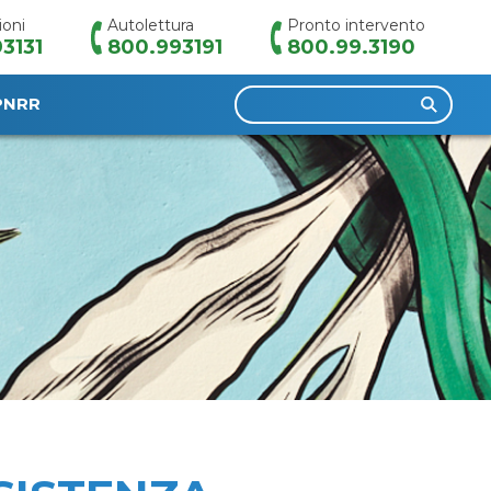
ioni
Autolettura
Pronto intervento
3131
800.993191
800.99.3190
Ricerca
PNRR
per: