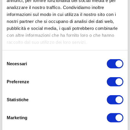
Tecnico
annunci, per fornire funzionalità dei social media e per
analizzare il nostro traffico. Condividiamo inoltre
Oggetto:
informazioni sul modo in cui utilizza il nostro sito con i
CIG Z512C5405E - ABBONAMENTO MAGGIOLI
nostri partner che si occupano di analisi dei dati web,
SPA - PERIODO 2020-2021-2022 - BANCA DATI
pubblicità e social media, i quali potrebbero combinarle
ON-LINE - www.appaltiecontratti.it - www.public-
con altre informazioni che ha fornito loro o che hanno
utilities.it - www.modulisticaonline.it
raccolto dal suo utilizzo dei loro servizi.
Elenco operatori invitati:
Codice Fiscale:
Selezione
Necessari
del
Procedura di scelta:
consenso
Affidamento ai sensi del Regolamento Generale
Aziendale per Lavori Servizi e Forniture
Preferenze
Aggiudicatario Nome:
MAGGIOLI SPA - cod. fisc. 06188330150
Statistiche
Importo Aggiudicazione:
2310,0000
Marketing
Tempi di completamento: