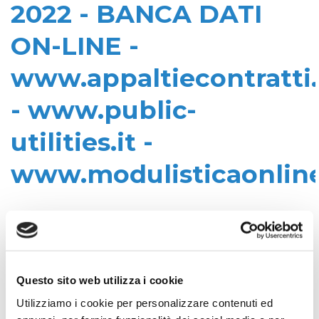
2022 - BANCA DATI
ON-LINE -
www.appaltiecontratti.
- www.public-
utilities.it -
www.modulisticaonline
Data di pubblicazione: 04/08/2020
CIG:
Z512C5405E
Questo sito web utilizza i cookie
Struttura proponente:
'Irisacqua srl P.I./C.F. 01070220312. - Ufficio
Utilizziamo i cookie per personalizzare contenuti ed