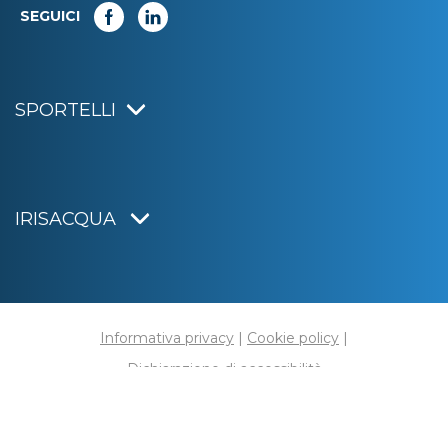
SEGUICI
SPORTELLI
IRISACQUA
Informativa privacy
|
Cookie policy
|
Dichiarazione di accessibilità
Note legali
|
Sitemap
|
Digital agency:
Alea.pro
C.F. e P.IVA 01070220312