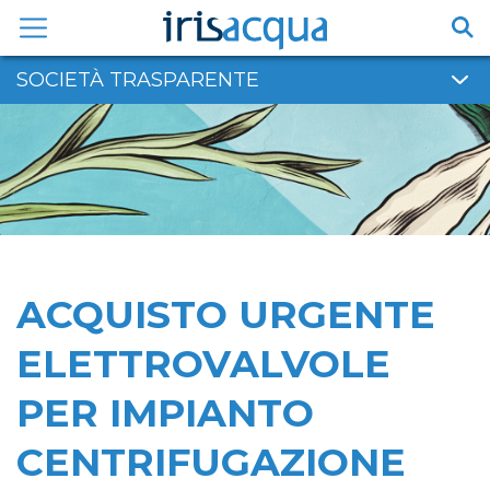
Vai
al
contenuto
SOCIETÀ TRASPARENTE
ACQUISTO URGENTE
ELETTROVALVOLE
PER IMPIANTO
CENTRIFUGAZIONE