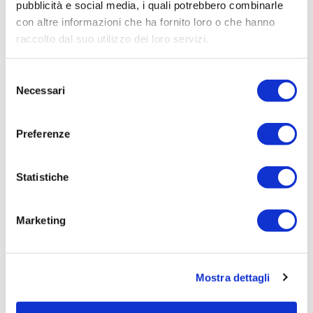
pubblicità e social media, i quali potrebbero combinarle
Procedura di scelta:
con altre informazioni che ha fornito loro o che hanno
Affidamento ai sensi del Regolamento Generale
raccolto dal suo utilizzo dei loro servizi.
Aziendale per Lavori Servizi e Forniture
Selezione
Aggiudicatario Nome:
Necessari
del
ISONTINA CUSCINETTI S.R.L. - cod. fisc.
consenso
00926110321
Preferenze
Importo Aggiudicazione:
627,4800
Tempi di completamento:
Statistiche
pronta
Importo Liquidato:
Marketing
0
Pagina aggiornata il 04/08/2020
Mostra dettagli