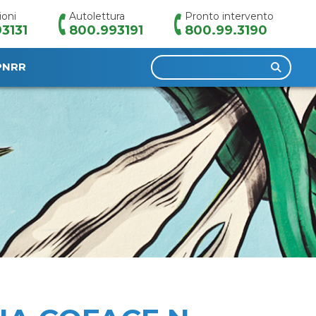
ioni
Autolettura
Pronto intervento
3131
800.993191
800.99.3190
Ricerca
PNRR
per: