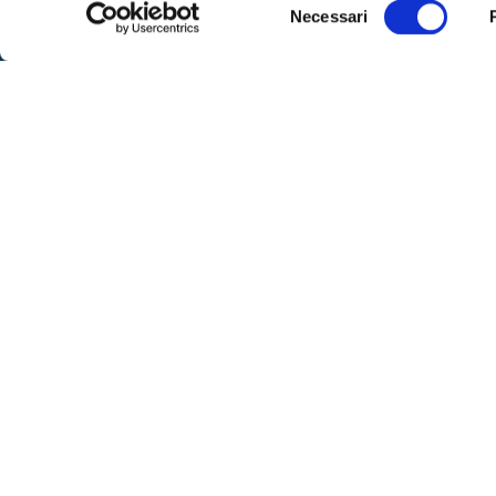
Selezione
Necessari
del
SPOR
consenso
Sportell
– lunedì
Via IX Agosto 15 – 34170 Gorizia
alle 16
Telefono
0481-593111
– venerd
Fax:
0481-593410
su app
Contattaci
– marted
libero
SEGUICI
Per ric
al nume
telefoni
dalle or
ore 8:00