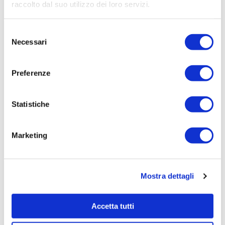
Aziendale per Lavori Servizi e Forniture
raccolto dal suo utilizzo dei loro servizi.
Aggiudicatario Nome:
Selezione
- cod. fisc.
Necessari
del
Importo Aggiudicazione:
consenso
2592,0000
Preferenze
Tempi di completamento:
pronta
Statistiche
Importo Liquidato:
0
Marketing
Pagina aggiornata il 04/08/2020
Mostra dettagli
Accetta tutti