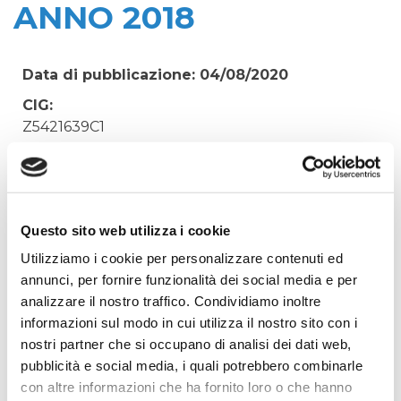
ANNO 2018
Data di pubblicazione: 04/08/2020
CIG:
Z5421639C1
Struttura proponente:
'Irisacqua srl P.I./C.F. 01070220312. - Ufficio
Tecnico
Oggetto:
Questo sito web utilizza i cookie
N.10 - POLIZZA INFORTUNI CUMULATIVA -
Utilizziamo i cookie per personalizzare contenuti ed
UNIPOLSAI- PERIODO ANNO 2018
annunci, per fornire funzionalità dei social media e per
analizzare il nostro traffico. Condividiamo inoltre
Elenco operatori invitati:
informazioni sul modo in cui utilizza il nostro sito con i
Codice Fiscale:
nostri partner che si occupano di analisi dei dati web,
Procedura di scelta:
pubblicità e social media, i quali potrebbero combinarle
Affidamento ai sensi del Regolamento Generale
con altre informazioni che ha fornito loro o che hanno