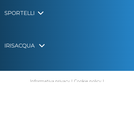
SPORTELLI
IRISACQUA
Informativa privacy
|
Cookie policy
|
Dichiarazione di accessibilità
Note legali
|
Sitemap
|
Digital agency:
Alea.pro
C.F. e P.IVA 01070220312
Capitale Sociale € 20.000.000,00 i.v.
Rag. Imprese di Gorizia n. 01070220312