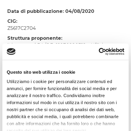
Data di pubblicazione: 04/08/2020
CIG:
Z5617C2704
Struttura proponente:
'Irisacqua srl P.I./C.F. 01070220312. - Ufficio
Tecnico
Oggetto:
FORNITURA GPL USO COMBUSTIONE PER
Questo sito web utilizza i cookie
DEPURATORE STARANZANO
Utilizziamo i cookie per personalizzare contenuti ed
Elenco operatori invitati:
annunci, per fornire funzionalità dei social media e per
analizzare il nostro traffico. Condividiamo inoltre
Codice Fiscale:
informazioni sul modo in cui utilizza il nostro sito con i
Procedura di scelta:
nostri partner che si occupano di analisi dei dati web,
Affidamento ai sensi del Regolamento Generale
pubblicità e social media, i quali potrebbero combinarle
Aziendale per Lavori Servizi e Forniture (art.238,
con altre informazioni che ha fornito loro o che hanno
comma 7 d.lgs. 163/2006)
raccolto dal suo utilizzo dei loro servizi.