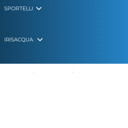
SPORTELLI
IRISACQUA
Informativa privacy
|
Cookie policy
|
Dichiarazione di accessibilità
Note legali
|
Sitemap
|
Digital agency:
Alea.pro
C.F. e P.IVA 01070220312
Capitale Sociale € 20.000.000,00 i.v.
Rag. Imprese di Gorizia n. 01070220312