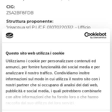
CIG:
Z5A2BF8FDB
Struttura proponente:
'Irisacqua srl P.I./C.F. 01070220312. - Ufficio
Tecnico
Oggetto:
FORNITURA VESTIARIO PER SCORTA
Questo sito web utilizza i cookie
MAGAZZINO
Utilizziamo i cookie per personalizzare contenuti ed
Elenco operatori invitati:
annunci, per fornire funzionalità dei social media e per
Codice Fiscale:
analizzare il nostro traffico. Condividiamo inoltre
informazioni sul modo in cui utilizza il nostro sito con i
Procedura di scelta:
nostri partner che si occupano di analisi dei dati web,
Affidamento ai sensi del Regolamento Generale
pubblicità e social media, i quali potrebbero combinarle
Aziendale per Lavori Servizi e Forniture
con altre informazioni che ha fornito loro o che hanno
Aggiudicatario Nome:
raccolto dal suo utilizzo dei loro servizi.
WORK LINE SRL - cod. fisc. DCLLSN73C10F356E