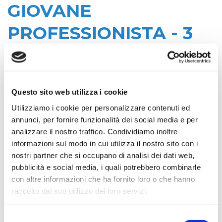
GIOVANE
PROFESSIONISTA - 3
DEPURATORE DI
STARANZANO
Questo sito web utilizza i cookie
Utilizziamo i cookie per personalizzare contenuti ed
Data di pubblicazione: 04/08/2020
annunci, per fornire funzionalità dei social media e per
CIG:
analizzare il nostro traffico. Condividiamo inoltre
Z5C291891F
informazioni sul modo in cui utilizza il nostro sito con i
Struttura proponente:
nostri partner che si occupano di analisi dei dati web,
'Irisacqua srl P.I./C.F. 01070220312. - Ufficio
pubblicità e social media, i quali potrebbero combinarle
Tecnico
con altre informazioni che ha fornito loro o che hanno
raccolto dal suo utilizzo dei loro servizi.
Oggetto:
SERVIZIO DI ASSISTENZA LEGALE - 1
Selezione
TRASPORTO CONTO TERZI E SUBAPPALTO - 2