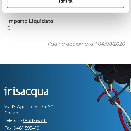
Rifiuta
Tempi di completamento:
pronta
Importo Liquidato:
0
Pagina aggiornata il 04/08/2020
Via IX Agosto 15 – 34170
Gorizia
Telefono
0481-593111
Fax:
0481-593410