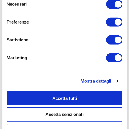
Importo Aggiudicazione:
Necessari
del
21,60
consenso
Tempi di completamento:
Preferenze
Importo Liquidato:
Statistiche
Pagina aggiornata il 21/12/2023
Marketing
Mostra dettagli
Accetta tutti
Accetta selezionati