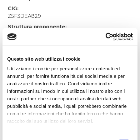
CIG:
Z5F3DEA829
Struttura proponente:
Irisacqua srl P.I./C.F. 01070220312. - Ufficio
Tecnico
Oggetto:
Questo sito web utilizza i cookie
CANONE NOLEGGIO POS SPORTELLO ANNO
2023
Utilizziamo i cookie per personalizzare contenuti ed
annunci, per fornire funzionalità dei social media e per
Elenco operatori invitati:
analizzare il nostro traffico. Condividiamo inoltre
Codice Fiscale:
informazioni sul modo in cui utilizza il nostro sito con i
nostri partner che si occupano di analisi dei dati web,
Procedura di scelta:
pubblicità e social media, i quali potrebbero combinarle
Affidamento ai sensi del Regolamento Generale
con altre informazioni che ha fornito loro o che hanno
Aziendale per Lavori Servizi e Forniture
raccolto dal suo utilizzo dei loro servizi.
Aggiudicatario Nome:
NEXI PAYMENTS SPA - cod. fisc. 04107060966
Selezione