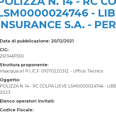
POLIZZA N. 14 - RC C
LSM0000024746 - LI
INSURANCE S.A. - PE
Data di pubblicazione: 20/12/2021
CIG:
Z61346F550
Struttura proponente:
Irisacqua srl P.I./C.F. 01070220312. - Ufficio Tecnico
Oggetto:
POLIZZA N. 14 - RC COLPA LIEVE LSM0000024746 - L
2023
Elenco operatori invitati:
Codice Fiscale: