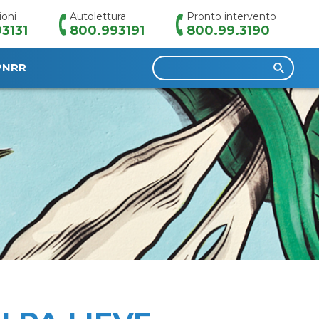
ioni
Autolettura
Pronto intervento
3131
800.993191
800.99.3190
Ricerca
PNRR
per: