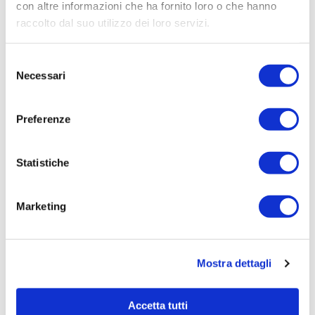
Aziendale per Lavori Servizi e Forniture (art.238,
con altre informazioni che ha fornito loro o che hanno
comma 7 d.lgs. 163/2006)
raccolto dal suo utilizzo dei loro servizi.
Aggiudicatario Nome:
Selezione
RICCARDO CATTARINI AVVOCATO - cod. fisc.
Necessari
del
CTTRCR53H17L424D
consenso
Importo Aggiudicazione:
Preferenze
2629,4700
Tempi di completamento:
pronta
Statistiche
Importo Liquidato:
0
Marketing
Pagina aggiornata il 04/08/2020
Mostra dettagli
Accetta tutti