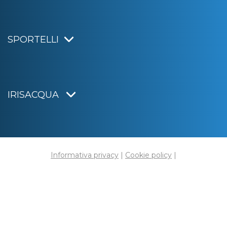
SPORTELLI
IRISACQUA
Informativa privacy
|
Cookie policy
|
Dichiarazione di accessibilità
Note legali
|
Sitemap
|
Digital agency:
Alea.pro
C.F. e P.IVA 01070220312
Capitale Sociale € 20.000.000,00 i.v.