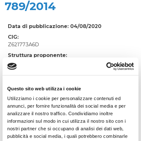
789/2014
Data di pubblicazione: 04/08/2020
CIG:
Z621773A6D
Struttura proponente:
'Irisacqua srl P.I./C.F. 01070220312. - Ufficio
Tecnico
Oggetto:
PARCELLA N. 97/2015 AVV. CATTARINI -
Questo sito web utilizza i cookie
PROCEDIMENTO PENALE RGNR 789/2014
Utilizziamo i cookie per personalizzare contenuti ed
annunci, per fornire funzionalità dei social media e per
Elenco operatori invitati:
analizzare il nostro traffico. Condividiamo inoltre
Codice Fiscale:
informazioni sul modo in cui utilizza il nostro sito con i
Procedura di scelta:
nostri partner che si occupano di analisi dei dati web,
Affidamento ai sensi del Regolamento Generale
pubblicità e social media, i quali potrebbero combinarle