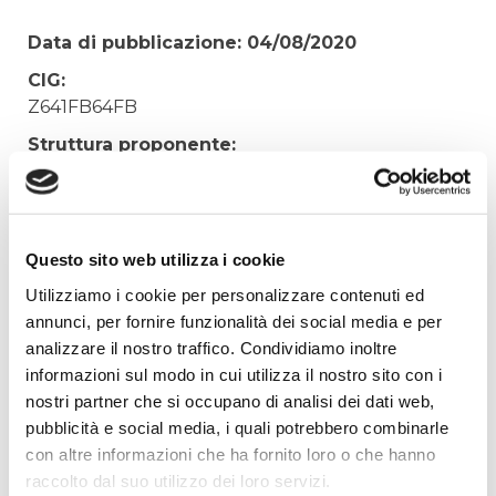
Data di pubblicazione: 04/08/2020
CIG:
Z641FB64FB
Struttura proponente:
'Irisacqua srl P.I./C.F. 01070220312. - Ufficio
Tecnico
Oggetto:
Questo sito web utilizza i cookie
FORNITURA DEODORIZZANTE DEPURATORE
DI GRADO
Utilizziamo i cookie per personalizzare contenuti ed
annunci, per fornire funzionalità dei social media e per
Elenco operatori invitati:
analizzare il nostro traffico. Condividiamo inoltre
Codice Fiscale:
informazioni sul modo in cui utilizza il nostro sito con i
Procedura di scelta:
nostri partner che si occupano di analisi dei dati web,
Affidamento ai sensi del Regolamento Generale
pubblicità e social media, i quali potrebbero combinarle
Aziendale per Lavori Servizi e Forniture
con altre informazioni che ha fornito loro o che hanno
raccolto dal suo utilizzo dei loro servizi.
Aggiudicatario Nome: