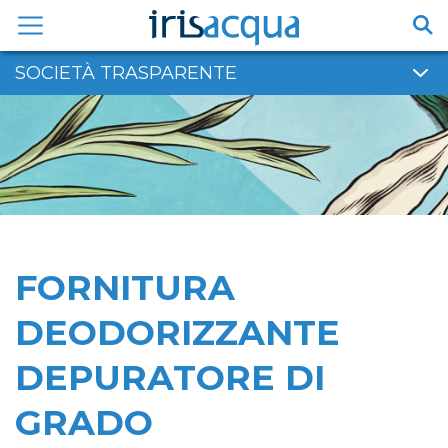
Vai
al
contenuto
SOCIETÀ TRASPARENTE
FORNITURA
DEODORIZZANTE
DEPURATORE DI
GRADO