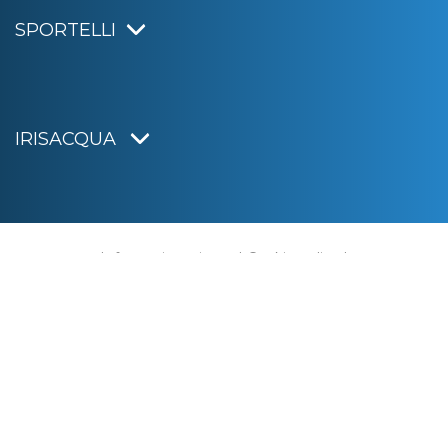
SPORTELLI
IRISACQUA
Informativa privacy
|
Cookie policy
|
Dichiarazione di accessibilità
Note legali
|
Sitemap
|
Digital agency:
Alea.pro
C.F. e P.IVA 01070220312
Capitale Sociale € 20.000.000,00 i.v.
Rag. Imprese di Gorizia n. 01070220312