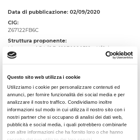
Data di pubblicazione: 02/09/2020
CIG:
Z67122FB6C
Struttura proponente:
Irisacqua srl P.I./C.F. 01070220312. - Ufficio
Tecnico
Oggetto:
FORNITURA FILTRI DI FONDO POMPA
Questo sito web utilizza i cookie
ANTISCHIUMA DEP. GRADO
Utilizziamo i cookie per personalizzare contenuti ed
Elenco operatori invitati:
annunci, per fornire funzionalità dei social media e per
analizzare il nostro traffico. Condividiamo inoltre
Codice Fiscale:
informazioni sul modo in cui utilizza il nostro sito con i
Procedura di scelta:
nostri partner che si occupano di analisi dei dati web,
Affidamento ai sensi del Regolamento Generale
pubblicità e social media, i quali potrebbero combinarle
Aziendale per Lavori Servizi e Forniture (art.238,
con altre informazioni che ha fornito loro o che hanno
comma 7 d.lgs. 163/2006)
raccolto dal suo utilizzo dei loro servizi.