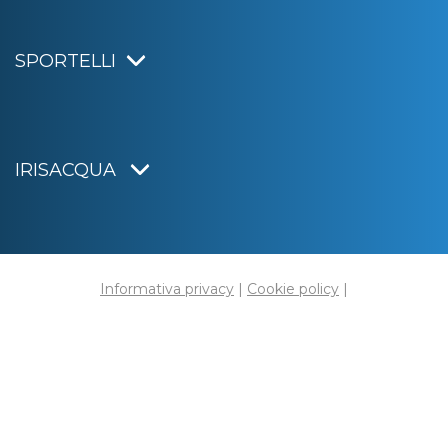
SPORTELLI
IRISACQUA
Informativa privacy
|
Cookie policy
|
Dichiarazione di accessibilità
Note legali
|
Sitemap
|
Digital agency:
Alea.pro
C.F. e P.IVA 01070220312
Capitale Sociale € 20.000.000,00 i.v.
Rag. Imprese di Gorizia n. 01070220312