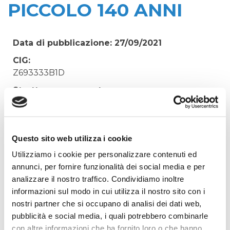
PICCOLO 140 ANNI
Data di pubblicazione: 27/09/2021
CIG:
Z693333B1D
Struttura proponente:
'Irisacqua srl P.I./C.F. 01070220312. - Ufficio
Tecnico
Oggetto:
Questo sito web utilizza i cookie
SPESE PER REALIZZAZIONE MOSTRA
Utilizziamo i cookie per personalizzare contenuti ed
FOTOGRAFICA IL PICCOLO 140 ANNI
annunci, per fornire funzionalità dei social media e per
Elenco operatori invitati:
analizzare il nostro traffico. Condividiamo inoltre
informazioni sul modo in cui utilizza il nostro sito con i
Codice Fiscale:
nostri partner che si occupano di analisi dei dati web,
Procedura di scelta:
pubblicità e social media, i quali potrebbero combinarle
Affidamento ai sensi del Regolamento Generale
con altre informazioni che ha fornito loro o che hanno