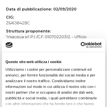
Data di pubblicazione: 02/09/2020
CIG:
Z6A13842BC
Struttura proponente:
'Irisacqua srl P.I./C.F. 01070220312. - Ufficio
Tecnico
Oggetto:
Sistemazione tetto palazzina D e palazzina Liberty
Questo sito web utilizza i cookie
sede di Gorizia
Utilizziamo i cookie per personalizzare contenuti ed
Elenco operatori invitati:
annunci, per fornire funzionalità dei social media e per
Codice Fiscale:
analizzare il nostro traffico. Condividiamo inoltre
Procedura di scelta:
informazioni sul modo in cui utilizza il nostro sito con i
Affidamento ai sensi del Regolamento Generale
nostri partner che si occupano di analisi dei dati web,
Aziendale per Lavori Servizi e Forniture (art.238,
pubblicità e social media, i quali potrebbero combinarle
comma 7 d.lgs. 163/2006)
con altre informazioni che ha fornito loro o che hanno