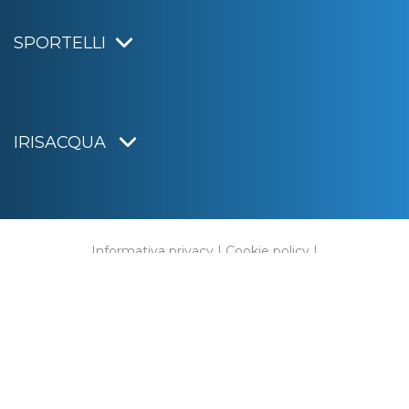
SPORTELLI
IRISACQUA
Informativa privacy
|
Cookie policy
|
Dichiarazione di accessibilità
Note legali
|
Sitemap
|
Digital agency:
Alea.pro
C.F. e P.IVA 01070220312
Capitale Sociale € 20.000.000,00 i.v.
Rag. Imprese di Gorizia n. 01070220312