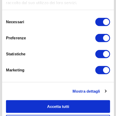
raccolto dal suo utilizzo dei loro servizi.
Aggiudicatario Nome:
NEIMAR IMPRESA EDILE DI HUREMOVIC
Selezione
HUSEIN - cod. fisc. HRMHSN79L27Z153O
Necessari
del
Importo Aggiudicazione:
consenso
1350,0000
Preferenze
Tempi di completamento:
pronta consegna
Statistiche
Importo Liquidato:
0
Marketing
Pagina aggiornata il 02/09/2020
Mostra dettagli
Accetta tutti