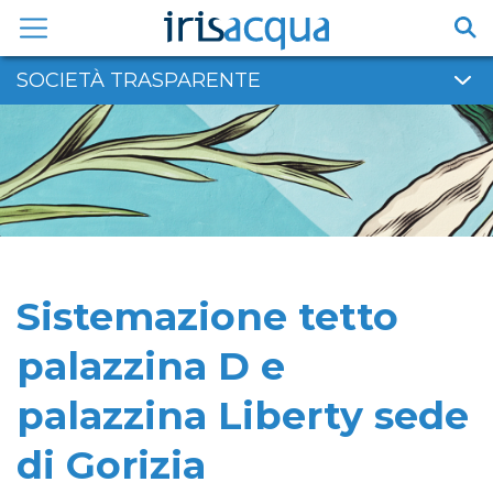
Vai
al
contenuto
SOCIETÀ TRASPARENTE
Sistemazione tetto
palazzina D e
palazzina Liberty sede
di Gorizia