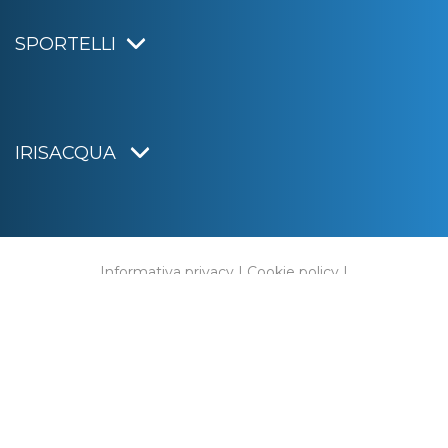
SPORTELLI
IRISACQUA
Informativa privacy
|
Cookie policy
|
Dichiarazione di accessibilità
Note legali
|
Sitemap
|
Digital agency:
Alea.pro
C.F. e P.IVA 01070220312
Capitale Sociale € 20.000.000,00 i.v.
Rag. Imprese di Gorizia n. 01070220312