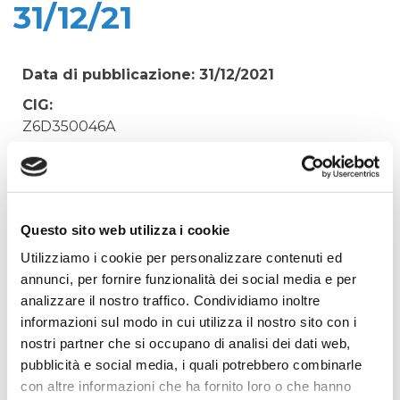
31/12/21
Data di pubblicazione: 31/12/2021
CIG:
Z6D350046A
Struttura proponente:
'Irisacqua srl P.I./C.F. 01070220312. - Ufficio
Tecnico
Oggetto:
Questo sito web utilizza i cookie
COPIE ECCEDENTI STAMPANTI NOLEGGIO GBR
Utilizziamo i cookie per personalizzare contenuti ed
ROSSETTO 01/07/21-31/12/21
annunci, per fornire funzionalità dei social media e per
analizzare il nostro traffico. Condividiamo inoltre
Elenco operatori invitati:
informazioni sul modo in cui utilizza il nostro sito con i
Codice Fiscale:
nostri partner che si occupano di analisi dei dati web,
Procedura di scelta:
pubblicità e social media, i quali potrebbero combinarle
Affidamento ai sensi del Regolamento Generale
con altre informazioni che ha fornito loro o che hanno