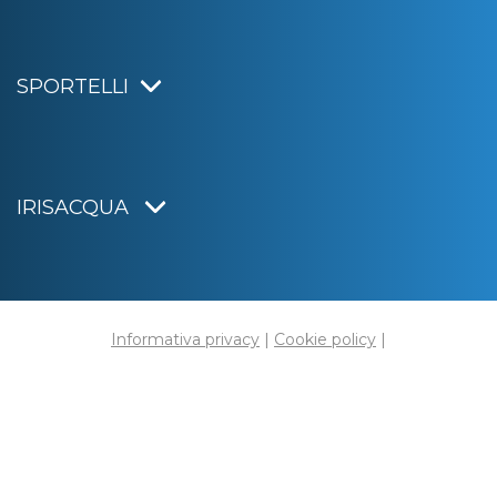
SPORTELLI
IRISACQUA
Informativa privacy
|
Cookie policy
|
Dichiarazione di accessibilità
Note legali
|
Sitemap
|
Digital agency:
Alea.pro
C.F. e P.IVA 01070220312
Capitale Sociale € 20.000.000,00 i.v.