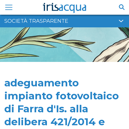
Vai
al
contenuto
SOCIETÀ TRASPARENTE
adeguamento
impianto fotovoltaico
di Farra d'Is. alla
delibera 421/2014 e