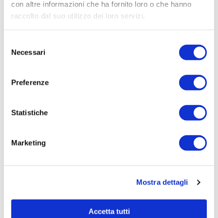
Aziendale per Lavori Servizi e Forniture (art.238,
con altre informazioni che ha fornito loro o che hanno
comma 7 d.lgs. 163/2006)
raccolto dal suo utilizzo dei loro servizi.
Aggiudicatario Nome:
Selezione
STUDIO TECNICO TREVISAN - cod. fisc.
Necessari
del
TRVDNL73L30G914K
consenso
Importo Aggiudicazione:
Preferenze
1837,5000
Tempi di completamento:
pronta
Statistiche
Importo Liquidato:
0
Marketing
Pagina aggiornata il 04/08/2020
Mostra dettagli
Accetta tutti