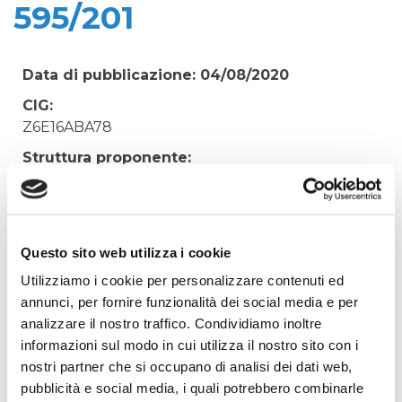
595/201
Data di pubblicazione: 04/08/2020
CIG:
Z6E16ABA78
Struttura proponente:
'Irisacqua srl P.I./C.F. 01070220312. - Ufficio
Tecnico
Oggetto:
adeguamento impianto fotovoltaico di Farra d'Is.
Questo sito web utilizza i cookie
alla delibera 421/2014 e 595/201
Utilizziamo i cookie per personalizzare contenuti ed
annunci, per fornire funzionalità dei social media e per
Elenco operatori invitati:
analizzare il nostro traffico. Condividiamo inoltre
Codice Fiscale:
informazioni sul modo in cui utilizza il nostro sito con i
Procedura di scelta:
nostri partner che si occupano di analisi dei dati web,
Affidamento ai sensi del Regolamento Generale
pubblicità e social media, i quali potrebbero combinarle