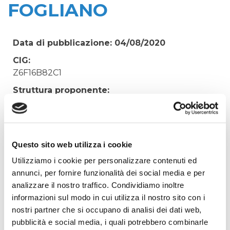
FOGLIANO
Data di pubblicazione: 04/08/2020
CIG:
Z6F16B82C1
Struttura proponente:
'Irisacqua srl P.I./C.F. 01070220312. - Ufficio
Tecnico
Oggetto:
INCARICO DI CSE PER LAVORO DI M.S. AL
Questo sito web utilizza i cookie
SOLLEVAMENTO DI VIA DEL CARSO A FOGLIANO
Utilizziamo i cookie per personalizzare contenuti ed
annunci, per fornire funzionalità dei social media e per
Elenco operatori invitati:
analizzare il nostro traffico. Condividiamo inoltre
Codice Fiscale:
informazioni sul modo in cui utilizza il nostro sito con i
Procedura di scelta:
nostri partner che si occupano di analisi dei dati web,
Affidamento ai sensi del Regolamento Generale
pubblicità e social media, i quali potrebbero combinarle