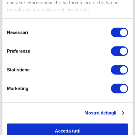
Aziendale per Lavori Servizi e Forniture (art.238,
con altre informazioni che ha fornito loro o che hanno
comma 7 d.lgs. 163/2006)
raccolto dal suo utilizzo dei loro servizi.
Aggiudicatario Nome:
Selezione
CECCHIN GEOM. MARCO - cod. fisc.
Necessari
del
CCCMRC72M29E098X
consenso
Importo Aggiudicazione:
Preferenze
315,0000
Tempi di completamento:
pronta
Statistiche
Importo Liquidato:
0
Marketing
Pagina aggiornata il 04/08/2020
Mostra dettagli
Accetta tutti