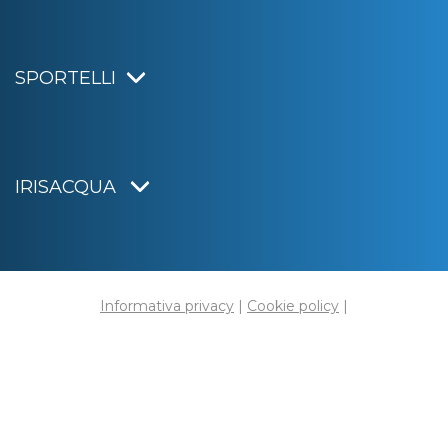
SPORTELLI
IRISACQUA
Informativa privacy
|
Cookie policy
|
Dichiarazione di accessibilità
Note legali
|
Sitemap
|
Digital agency:
Alea.pro
C.F. e P.IVA 01070220312
Capitale Sociale € 20.000.000,00 i.v.