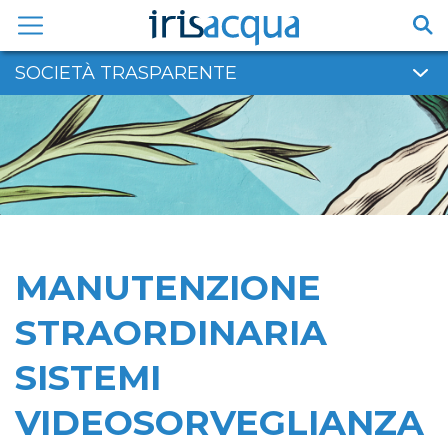
Vai
al
contenuto
SOCIETÀ TRASPARENTE
MANUTENZIONE
STRAORDINARIA
SISTEMI
VIDEOSORVEGLIANZA