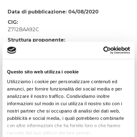
Data di pubblicazione: 04/08/2020
CIG:
Z712BAA92C
Struttura proponente:
'Irisacqua srl P.I./C.F. 01070220312. - Ufficio
Tecnico
Oggetto:
Questo sito web utilizza i cookie
MANUTENZIONE STRAORDINARIA SISTEMI
VIDEOSORVEGLIANZA
Utilizziamo i cookie per personalizzare contenuti ed
annunci, per fornire funzionalità dei social media e per
Elenco operatori invitati:
analizzare il nostro traffico. Condividiamo inoltre
Codice Fiscale:
informazioni sul modo in cui utilizza il nostro sito con i
Procedura di scelta:
nostri partner che si occupano di analisi dei dati web,
Affidamento ai sensi del Regolamento Generale
pubblicità e social media, i quali potrebbero combinarle
Aziendale per Lavori Servizi e Forniture
con altre informazioni che ha fornito loro o che hanno
raccolto dal suo utilizzo dei loro servizi.
Aggiudicatario Nome: