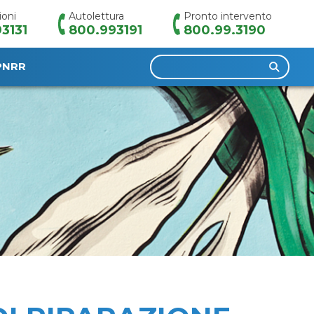
ioni
Autolettura
Pronto intervento
3131
800.993191
800.99.3190
Ricerca
PNRR
per: