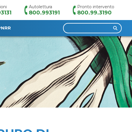
ioni
Autolettura
Pronto intervento
3131
800.993191
800.99.3190
Ricerca
PNRR
per: