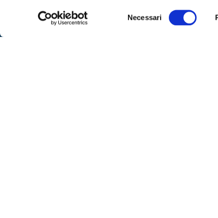
Selezione
SPOR
Necessari
del
Sportell
consenso
– lunedì
Via IX Agosto 15 – 34170 Gorizia
alle 16
Telefono
0481-593111
– venerd
Fax:
0481-593410
su app
Contattaci
– marted
libero
SEGUICI
Per ric
al nume
telefoni
dalle or
ore 8:00