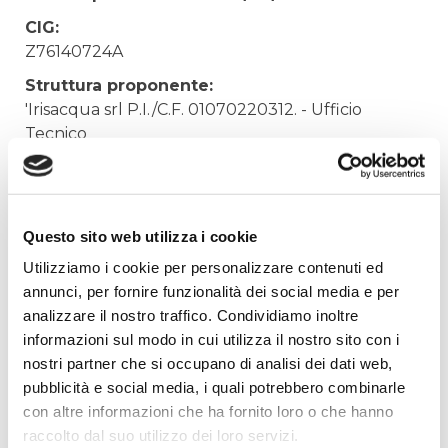
CIG:
Z76140724A
Struttura proponente:
'Irisacqua srl P.I./C.F. 01070220312. - Ufficio
Tecnico
Oggetto:
ACQUISTO PORTA BIG-BAG PER STOCCAGGIO
VAGLIO
Questo sito web utilizza i cookie
Elenco operatori invitati:
Utilizziamo i cookie per personalizzare contenuti ed
Codice Fiscale:
annunci, per fornire funzionalità dei social media e per
analizzare il nostro traffico. Condividiamo inoltre
Procedura di scelta:
informazioni sul modo in cui utilizza il nostro sito con i
Affidamento ai sensi del Regolamento Generale
nostri partner che si occupano di analisi dei dati web,
Aziendale per Lavori Servizi e Forniture (art.238,
pubblicità e social media, i quali potrebbero combinarle
comma 7 d.lgs. 163/2006)
con altre informazioni che ha fornito loro o che hanno
Aggiudicatario Nome:
raccolto dal suo utilizzo dei loro servizi.
ESSEGI MECCANICA DI SARO GULOTTA & C. SAS -