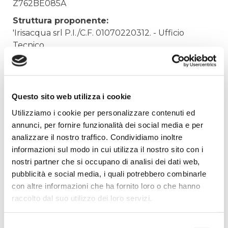
Z762BE085A
Struttura proponente:
'Irisacqua srl P.I./C.F. 01070220312. - Ufficio
Tecnico
Oggetto:
AGGIORNAMENTO EVOLUTIVO NETAH2O
Elenco operatori invitati:
Questo sito web utilizza i cookie
Codice Fiscale:
Utilizziamo i cookie per personalizzare contenuti ed
annunci, per fornire funzionalità dei social media e per
Procedura di scelta:
analizzare il nostro traffico. Condividiamo inoltre
Affidamento ai sensi del Regolamento Generale
informazioni sul modo in cui utilizza il nostro sito con i
Aziendale per Lavori Servizi e Forniture
nostri partner che si occupano di analisi dei dati web,
Aggiudicatario Nome:
pubblicità e social media, i quali potrebbero combinarle
ENGINEERING INGEGNERIA INFORMATICA SPA -
con altre informazioni che ha fornito loro o che hanno
cod. fisc. 00967720285
raccolto dal suo utilizzo dei loro servizi.
Importo Aggiudicazione:
30000,0000
Selezione