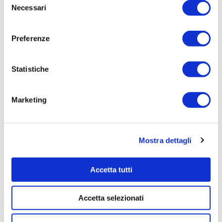
Necessari
del
Tempi di completamento:
consenso
12. mesi
Preferenze
Importo Liquidato:
0
Statistiche
Pagina aggiornata il 04/08/2020
Marketing
Mostra dettagli
Accetta tutti
Accetta selezionati