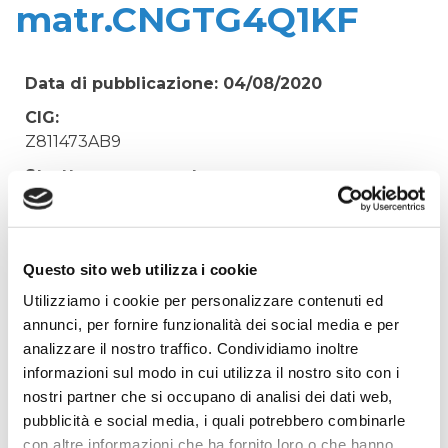
matr.CNGTG4Q1KF
Data di pubblicazione: 04/08/2020
CIG:
Z811473AB9
Struttura proponente:
'Irisacqua srl P.I./C.F. 01070220312. - Ufficio
Tecnico
Oggetto:
Questo sito web utilizza i cookie
COPIE ECCEDENZA 2014 FOTOCOPIATRICI ZETA
Utilizziamo i cookie per personalizzare contenuti ed
UFFICIO HPMFP775 matr.CNGTG4Q1KF
annunci, per fornire funzionalità dei social media e per
Elenco operatori invitati:
analizzare il nostro traffico. Condividiamo inoltre
informazioni sul modo in cui utilizza il nostro sito con i
Codice Fiscale:
nostri partner che si occupano di analisi dei dati web,
Procedura di scelta:
pubblicità e social media, i quali potrebbero combinarle
Affidamento ai sensi del Regolamento Generale
con altre informazioni che ha fornito loro o che hanno