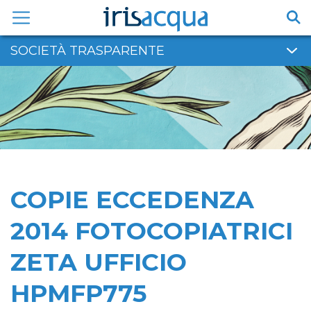
Vai
al
contenuto
SOCIETÀ TRASPARENTE
COPIE ECCEDENZA
2014 FOTOCOPIATRICI
ZETA UFFICIO
HPMFP775