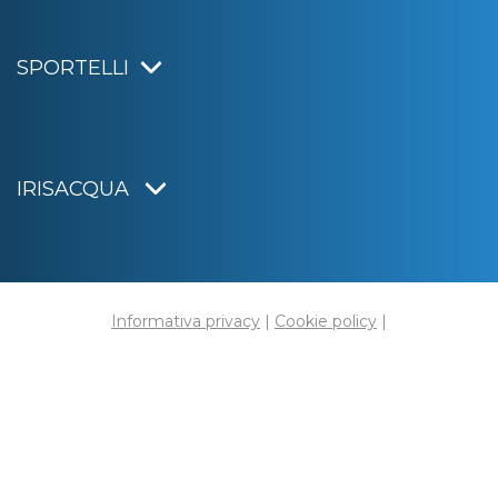
SPORTELLI
IRISACQUA
Informativa privacy
|
Cookie policy
|
Dichiarazione di accessibilità
Note legali
|
Sitemap
|
Digital agency:
Alea.pro
C.F. e P.IVA 01070220312
Capitale Sociale € 20.000.000,00 i.v.
Rag. Imprese di Gorizia n. 01070220312