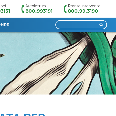
ioni
Autolettura
Pronto intervento
3131
800.993191
800.99.3190
Ricerca
PNRR
per: