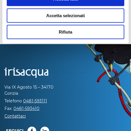
Accetta selezionati
Rifiuta
Via IX Agosto 15 – 34170
Gorizia
Telefono
0481-593111
Fax:
0481-593410
Contattaci
SEGUICI