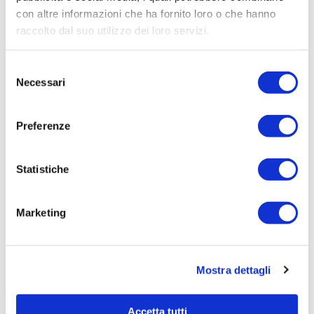
con altre informazioni che ha fornito loro o che hanno
Procedura di scelta:
raccolto dal suo utilizzo dei loro servizi.
Affidamento ai sensi del Regolamento Generale
Aziendale per Lavori Servizi e Forniture
Selezione
Aggiudicatario Nome:
Necessari
del
RACI S.R.L. - cod. fisc. 12976840152
consenso
Importo Aggiudicazione:
Preferenze
4020,0900
Tempi di completamento:
Statistiche
pronta
Importo Liquidato:
Marketing
0
Pagina aggiornata il 04/08/2020
Mostra dettagli
Accetta tutti