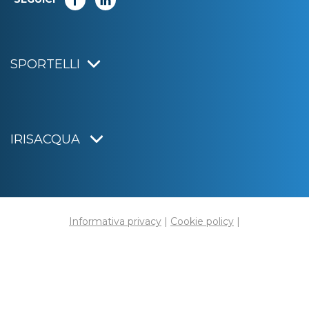
SPORTELLI
IRISACQUA
Informativa privacy
|
Cookie policy
|
Dichiarazione di accessibilità
Note legali
|
Sitemap
|
Digital agency:
Alea.pro
C.F. e P.IVA 01070220312
Capitale Sociale € 20.000.000,00 i.v.