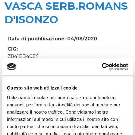
VASCA SERB.ROMANS
D'ISONZO
Data di pubblicazione: 04/08/2020
CIG:
Z841ED40E4
Struttura proponente:
'Irisacqua srl P.I./C.F. 01070220312. - Ufficio
Tecnico
Questo sito web utilizza i cookie
Oggetto:
Utilizziamo i cookie per personalizzare contenuti ed
VALVOLE A CONTROLLO DI LIVELLO PER
annunci, per fornire funzionalità dei social media e per
GESTIONE CARICO VASCA SERB.ROMANS
analizzare il nostro traffico. Condividiamo inoltre
D'ISONZO
informazioni sul modo in cui utilizza il nostro sito con i
Elenco operatori invitati:
nostri partner che si occupano di analisi dei dati web,
Codice Fiscale:
pubblicità e social media, i quali potrebbero combinarle