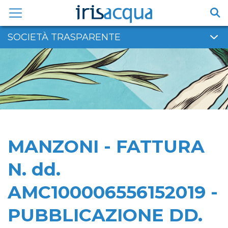
Vai
al
contenuto
SOCIETÀ TRASPARENTE
MANZONI - FATTURA
N. dd.
AMC100006556152019 -
PUBBLICAZIONE DD.